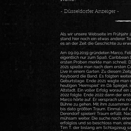
- Düsseldorfer Anzeiger -
Als wir unsere Webseite im Frühjahr 2
stand hier noch ein etwas anderer Tex
es an der Zeit die Geschichte zu erw
Am 09.09.2019 gründeten Marco, Felix
eigentlich nur zum Spaß, Caribbean
ersten Proben merkte man schnell: D
2021 spielte man nach dem ersten C
Live in einem Garten. Zu diesem Zei
Keyboard die Band. Es folgten weite
Geburtstage. Ende 2021 wagte man 
heutigen "Heimspiel" im Dä Spiegel,
Altstadt. Ein voller Erfolg worauf ei
2022 folgte. Ende 2022 dann der ers
Marco hörte auf. Er versprach uns no
Bühne zu gehen. Mit ihm zusammen er
bis dato größten Traum. Einmal auf 
Derendorf spielen! Traum erfüllt. N
mühsam weiter. Die suche nach eine
erfolglos und so beschloss man, ein
Tim T. der bislang am Schlagzeug s