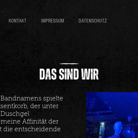
KONTAKT
IMPRESSUM
DATENSCHUTZ
DAS SIND WIR
s Bandnamens spielte
äsentkorb, der unter
 Duschgel
emeine Affinität der
t die entscheidende