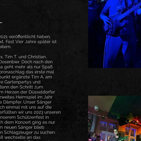
021 veröffentlicht haben,
t. Fast Vier Jahre später ist
eitern.
, Tim T. und Christian,
 Dosenbier. Doch nach den
a geht mehr als nur Spaß.
oronaschlag das erste mal
tpunkt ergänzte Tim A. am
re Gartenpartys und
dann den Schritt zum
 im Herzen der Düsseldorfer
n zweites Heimspiel im Jahr
te Dämpfer. Unser Sänger
ch einmal mit uns auf die
füllten wir uns 2023 unseren
unserem Schützenfest in
ach dem Konzert ging es nur
m neuen Sänger blieb
en Schlagzeuger zu suchen.
aß wechselte an das