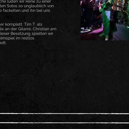
he luden wir Rene zu einer
ten Solos so unglaublich von
e fackelten und ihn bei uns
er komplett. Tim T. als
x an der Gitarre, Christian am
eser Besetzung spielten wir
mspiel im restlos
tadt.